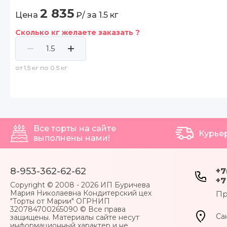
2 835
Цена
₽/ за
1.5
кг
Сколько кг желаете заказать ?
от 1.5 кг по 0.5 кг
Все торты на сайте
Курье
выполнены нами!
8-953-362-62-62
+7
+7
Copyright © 2008 - 2026 ИП Буричева
Мария Николаевна Кондитерский цех
Пр
"Торты от Марии" ОГРНИП
320784700265090 © Все права
Са
защищены. Материалы сайте несут
информационный характер и не